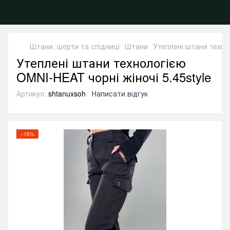
Штани, шорти та спідниці
Штани
Утеплені штани технол
Утеплені штани технологією
OMNI-HEAT чорні жіночі 5.45style
Артикул:
shtanuxsoh
Написати відгук
−15%