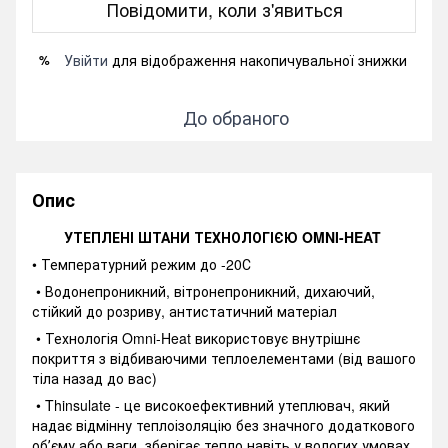
Повідомити, коли з'явиться
Увійти
для відображення накопичувальної знижки
%
До обраного
Опис
УТЕПЛЕНІ ШТАНИ ТЕХНОЛОГІЄЮ OMNI-HEAT
• Температурний режим до -20С
• Водонепроникний, вітронепроникний, дихаючий,
стійкий до розриву, антистатичний матеріал
• Технологія Omni-Heat використовує внутрішнє
покриття з відбиваючими теплоелементами (від вашого
тіла назад до вас)
• Thinsulate - це високоефективний утеплювач, який
надає відмінну теплоізоляцію без значного додаткового
обʼєму або ваги, зберігає тепло навіть у вологих умовах