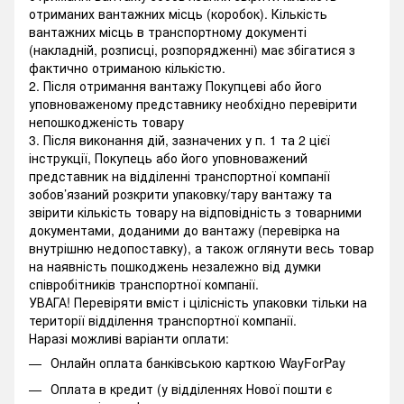
отриманих вантажних місць (коробок). Кількість
вантажних місць в транспортному документі
(накладній, розписці, розпорядженні) має збігатися з
фактично отриманою кількістю.
2. Після отримання вантажу Покупцеві або його
уповноваженому представнику необхідно перевірити
непошкодженість товару
3. Після виконання дій, зазначених у п. 1 та 2 цієї
інструкції, Покупець або його уповноважений
представник на відділенні транспортної компанії
зобов’язаний розкрити упаковку/тару вантажу та
звірити кількість товару на відповідність з товарними
документами, доданими до вантажу (перевірка на
внутрішню недопоставку), а також оглянути весь товар
на наявність пошкоджень незалежно від думки
співробітників транспортної компанії.
УВАГА! Перевіряти вміст і цілісність упаковки тільки на
території відділення транспортної компанії.
Наразі можливі варіанти оплати:
Онлайн оплата банківською карткою WayForPay
Оплата в кредит (у відділеннях Нової пошти є