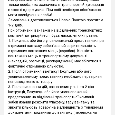
тільки особа, яка зазначена в транспортній декларації
в якості одержувача. При собі необхідно обов’язково
мати посвідчення особи!
Замовлення доставляються Новою Поштою протягом
1-2 днів.
При отриманні вантажів на відділеннях транспортних
компаній дотримуйтеся, будь ласка, чітких правил:
1. Покупець або його уповноважений представник при
отриманні вантажу зобов’язаний звірити кількість
отриманих вантажних місць (коробок). Кількість
вантажних місць в транспортному документі
(накладній, розписці, розпорядженні) має збігатися з
фактично отриманою кількістю.
2. Після отримання вантажу Покупцеві або його
уповноваженому представнику необхідно перевірити
непошкодженість товару
3. Після виконання дій, зазначених у п. 1 та 2 цієї
інструкції, Покупець або його уповноважений
представник на відділенні транспортної компанії
зобов’язаний розкрити упаковку/тару вантажу та
звірити кількість товару на відповідність з товарними
документами, доданими до вантажу (перевірка на