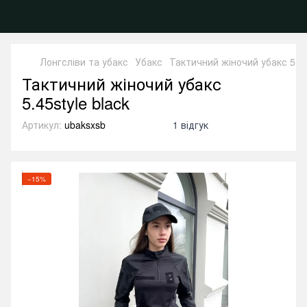
Лонгсліви та убакс
Убакс
Тактичний жіночий убакс 5.45s
Тактичний жіночий убакс
5.45style black
Артикул:
ubaksxsb
1 відгук
−15%