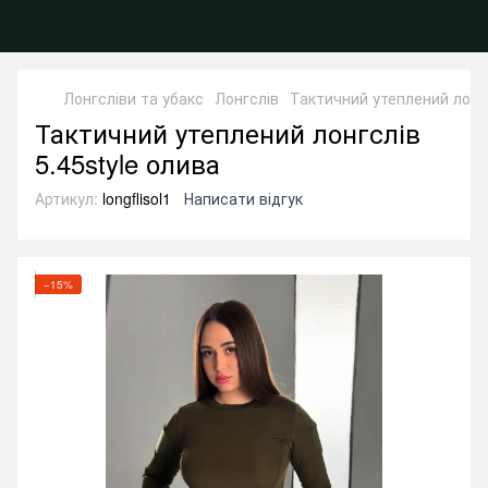
Лонгсліви та убакс
Лонгслів
Тактичний утеплений лонгс
Тактичний утеплений лонгслів
5.45style олива
Артикул:
longflisol1
Написати відгук
−15%