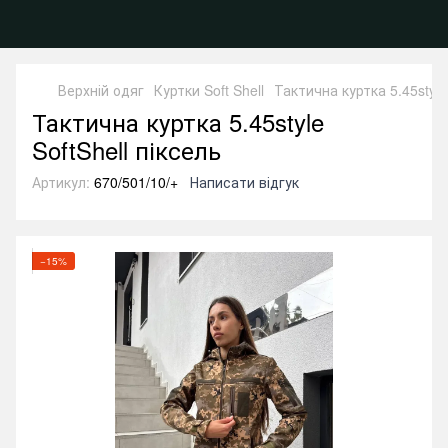
Верхній одяг
Куртки Soft Shell
Тактична куртка 5.45style 
Тактична куртка 5.45style
SoftShell піксель
Артикул:
670/501/10/+
Написати відгук
−15%