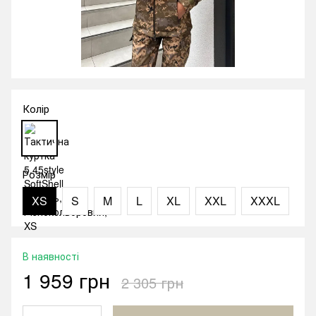
Колір
Розмір
XS
S
M
L
XL
XXL
XXXL
В наявності
1 959 грн
2 305 грн