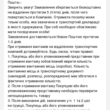
Пошта»:
Зверніть увагу! Замовлення зберігаються безкоштовно
на відділенні протягом 5 (п’яти) днів, після чого
повертаються в Компанію. Отримати посилку може
тільки особа, яка зазначена в транспортній декларації
в якості одержувача. При собі необхідно обов’язково
мати посвідчення особи!
Замовлення доставляються Новою Поштою протягом
1-2 днів.
При отриманні вантажів на відділеннях транспортних
компаній дотримуйтеся, будь ласка, чітких правил:
1. Покупець або його уповноважений представник при
отриманні вантажу зобов’язаний звірити кількість
отриманих вантажних місць (коробок). Кількість
вантажних місць в транспортному документі
(накладній, розписці, розпорядженні) має збігатися з
фактично отриманою кількістю.
2. Після отримання вантажу Покупцеві або його
уповноваженому представнику необхідно перевірити
непошкодженість товару
3. Після виконання дій, зазначених у п. 1 та 2 цієї
інструкції, Покупець або його уповноважений