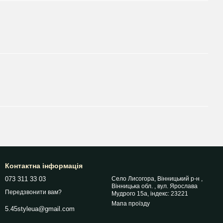
Контактна інформація
073 311 33 03
Село Лисогора, Вінницький р-н ,
Вінницька обл. , вул. Ярослава
Передзвонити вам?
Мудрого 15а, індекс: 23221
Мапа проїзду
5.45styleua@gmail.com