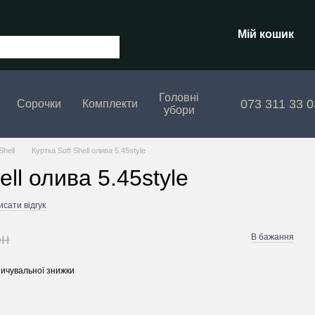
Мій кошик
Головні
073 311 33 0
Сорочки
Комплекти
убори
Shell
Куртка Soft Shell олива 5.45style
ell олива 5.45style
сати відгук
рн
В бажання
ичувальної знижки