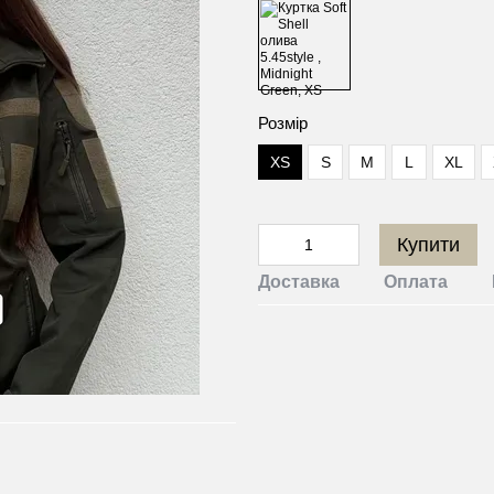
Розмір
XS
S
M
L
XL
Купити
Доставка
Оплата