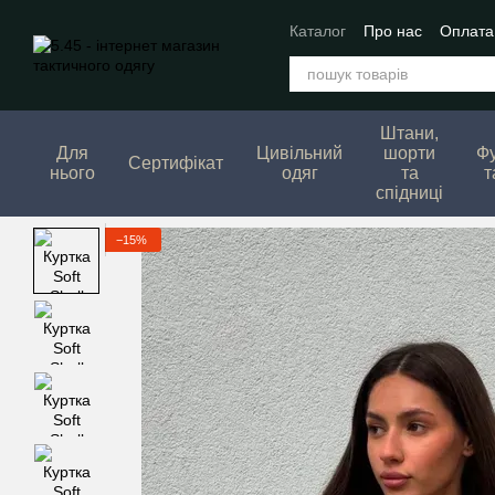
Перейти до основного контенту
Каталог
Про нас
Оплата 
Штани,
Для
Цивільний
шорти
Ф
Сертифікат
нього
одяг
та
т
спідниці
−15%