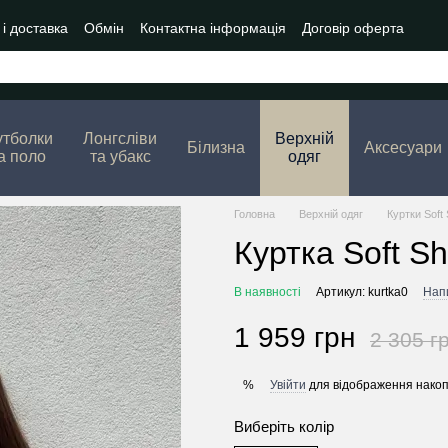
і доставка
Обмін
Контактна інформація
Договір оферта
утболки
Лонгсліви
Верхній
Білизна
Аксесуари
а поло
та убакс
одяг
Головна
Верхній одяг
Куртки Soft 
Куртка Soft Sh
В наявності
Артикул: kurtka0
Напи
1 959 грн
2 305 г
Увійти
для відображення накоп
%
Виберіть колір