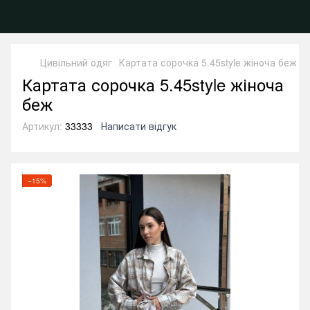
Цивільний одяг
Картата сорочка 5.45style жіноча беж
Картата сорочка 5.45style жіноча
беж
Артикул:
33333
Написати відгук
−15%