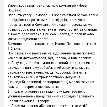
Умови доставки транспортною компанією «Нова
Пошта»:
Зверніть увагу! Замовлення зберігаються безкоштовно
на відділенні протягом 5 (п’яти) днів, після чого
повертаються в Компанію. Отримати посилку може
тільки особа, яка зазначена в транспортній декларації
в якості одержувача. При собі необхідно обов’язково
мати посвідчення особи!
Замовлення доставляються Новою Поштою протягом
1-2 днів.
При отриманні вантажів на відділеннях транспортних
компаній дотримуйтеся, будь ласка, чітких правил:
1. Покупець або його уповноважений представник при
отриманні вантажу зобов’язаний звірити кількість
отриманих вантажних місць (коробок). Кількість
вантажних місць в транспортному документі
(накладній, розписці, розпорядженні) має збігатися з
фактично отриманою кількістю.
2. Після отримання вантажу Покупцеві або його
уповноваженому представнику необхідно перевірити
непошкодженість товару
3. Після виконання дій, зазначених у п. 1 та 2 цієї