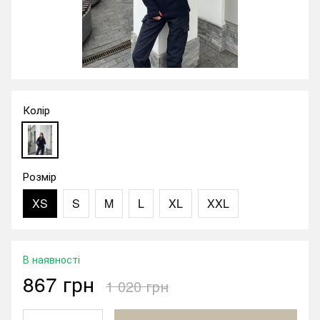
Колір
Розмір
XS
S
M
L
XL
XXL
В наявності
867 грн
1 020 грн