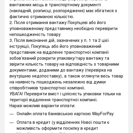
вантажних місць в транспортному документі
(накладній, розписці, розпорядженні) має збігатися з
фактично отриманою кількістю.
2. Після отримання вантажу Покупцеві або його
уповноваженому представнику необхідно перевірити
непошкодженість товару
3. Після виконання дій, зазначених у п. 1 та 2 цієї
інструкції, Покупець або його уповноважений
представник на відділенні транспортної компанії
зобов’язаний розкрити упаковку/тару вантажу та
звірити кількість товару на відповідність з товарними
документами, доданими до вантажу (перевірка на
внутрішню недопоставку), а також оглянути весь товар
на наявність пошкоджень незалежно від думки
співробітників транспортної компанії.
УВАГА! Перевіряти вміст і цілісність упаковки тільки на
території відділення транспортної компанії.
Наразі можливі варіанти оплати:
Онлайн оплата банківською карткою WayForPay
Оплата в кредит (у відділеннях Нової пошти є
можливість оформити посилку в кредит