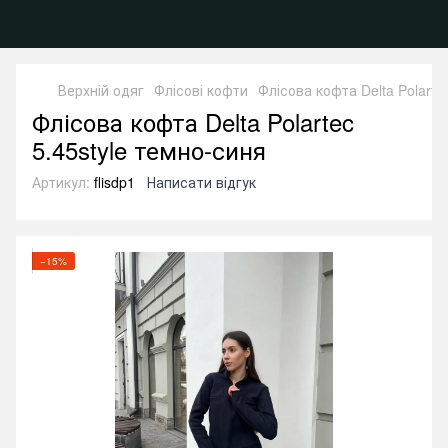
Верхній одяг
Флісові кофти
Флісова кофта Delta Polarte
Флісова кофта Delta Polartec
5.45style темно-синя
Артикул:
flisdp1
Написати відгук
−15%