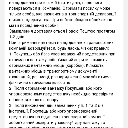
на відділенні протягом 5 (п’яти) днів, після чого
повертаються в Компанію. Отримати посилку може
тільки особа, яка зазначена в транспортній декларації
в якості одержувача. При собі необхідно обов’язково
мати посвідчення особи!
Замовлення доставляються Новою Поштою протягом
1-2 днів.
При отриманні вантажів на відділеннях транспортних
компаній дотримуйтеся, будь ласка, чітких правил:
1. Покупець або його уповноважений представник при
отриманні вантажу зобов’язаний звірити кількість
отриманих вантажних місць (коробок). Кількість
вантажних місць в транспортному документі
(накладній, розписці, розпорядженні) має збігатися з
фактично отриманою кількістю.
2. Після отримання вантажу Покупцеві або його
уповноваженому представнику необхідно перевірити
непошкодженість товару
3. Після виконання дій, зазначених у п. 1 та 2 цієї
інструкції, Покупець або його уповноважений
представник на відділенні транспортної компанії
зобов’язаний розкрити упаковку/тару вантажу та
звірити кількість товару на відповідність з товарними