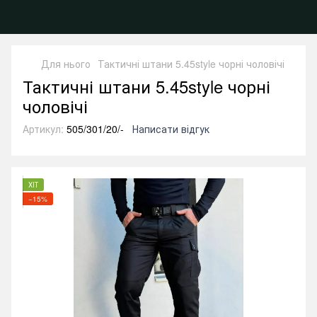
Для нього
Тактичні штани 5.45style чорні чоловічі
Тактичні штани 5.45style чорні
чоловічі
Артикул:
505/301/20/-
Написати відгук
ХІТ
−15%